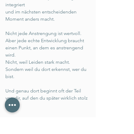
integriert 
und im nächsten entscheidenden 
Moment anders macht. 
Nicht jede Anstrengung ist wertvoll. 
Aber jede echte Entwicklung braucht 
einen Punkt, an dem es anstrengend 
wird. 
Nicht, weil Leiden stark macht. 
Sondern weil du dort erkennst, wer du 
bist. 
Und genau dort beginnt oft der Teil 
von dir, auf den du später wirklich stolz 
bist. 
𝗙𝗿𝗶𝘁𝗵𝘂𝗺 𝗕𝘂𝘀𝗶𝗻𝗲𝘀𝘀 𝗖𝗼𝗮𝗰𝗵𝗶𝗻𝗴 
Verfassung vor Methode.